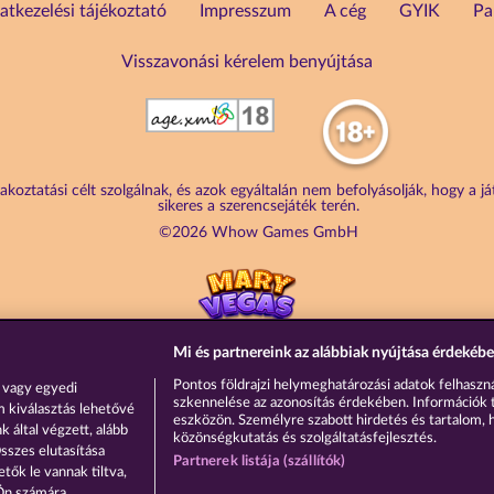
atkezelési tájékoztató
Impresszum
A cég
GYIK
Pa
Visszavonási kérelem benyújtása
akoztatási célt szolgálnak, és azok egyáltalán nem befolyásolják, hogy a j
sikeres a szerencsejáték terén.
©2026 Whow Games GmbH
Mi és partnereink az alábbiak nyújtása érdekébe
Pontos földrajzi helymeghatározási adatok felhaszná
 vagy egyedi
szkennelése az azonosítás érdekében. Információk 
m kiválasztás lehetővé
eszközön. Személyre szabott hirdetés és tartalom, 
 által végzett, alább
közönségkutatás és szolgáltatásfejlesztés.
sszes elutasítása
Partnerek listája (szállítók)
tők le vannak tiltva,
 Ön számára.