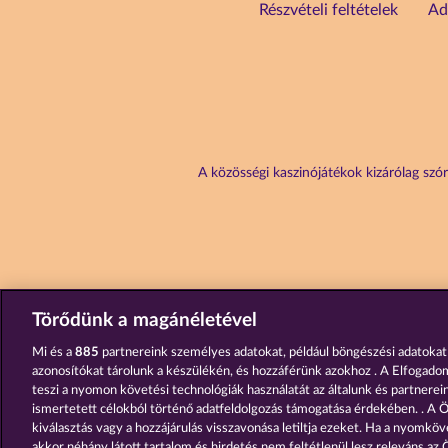
Részvételi feltételek
Ad
A közösségi kaszinójátékok kizárólag szór
Törődünk a magánéletével
Mi és a
885
partnereink személyes adatokat, például böngészési adatokat
azonosítókat tárolunk a készülékén, és hozzáférünk azokhoz . A Elfogado
teszi a nyomon követési technológiák használatát az általunk és partnereink
ismertetett célokból történő adatfeldolgozás támogatása érdekében. . A Ö
kiválasztás vagy a hozzájárulás visszavonása letiltja ezeket. Ha a nyomköve
akkor néhány látott tartalom és hirdetés nem feltétlenül lesz releváns az