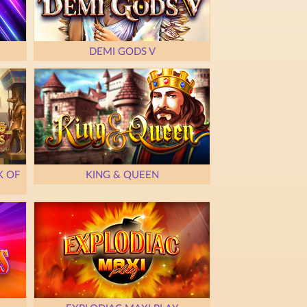
DEMI GODS V
K OF
KING & QUEEN