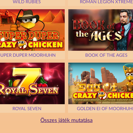
WILD RUBIES
ROMAN LEGION XTREME
SUPER DUPER MOORHUHN
BOOK OF THE AGES
ROYAL SEVEN
GOLDEN EI OF MOORHUH
Összes játék mutatása