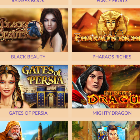
RAMSES BOOK
FANCY FRUITS
BLACK BEAUTY
PHARAOS RICHES
GATES OF PERSIA
MIGHTY DRAGON