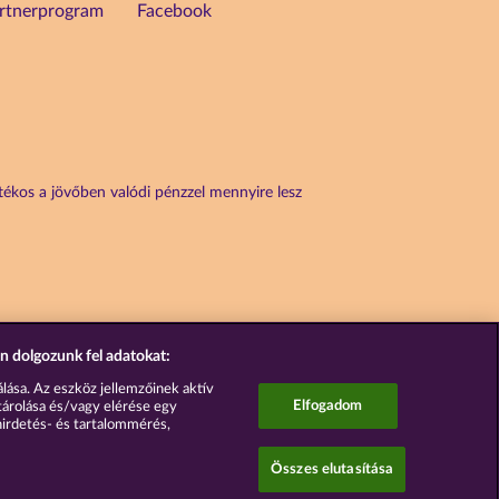
rtnerprogram
Facebook
átékos a jövőben valódi pénzzel mennyire lesz
n dolgozunk fel adatokat:
lása. Az eszköz jellemzőinek aktív
Elfogadom
tárolása és/vagy elérése egy
hirdetés- és tartalommérés,
Összes elutasítása