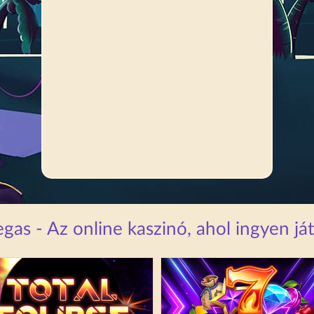
as - Az online kaszinó, ahol ingyen já