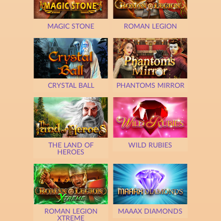
MAGIC STONE
ROMAN LEGION
CRYSTAL BALL
PHANTOMS MIRROR
THE LAND OF
WILD RUBIES
HEROES
ROMAN LEGION
MAAAX DIAMONDS
XTREME