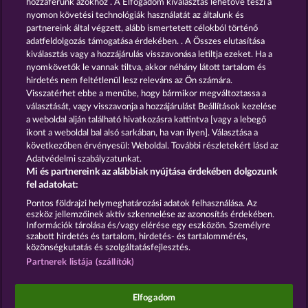
hozzáférünk azokhoz . A Elfogadom kiválasztás lehetővé teszi a
nyomon követési technológiák használatát az általunk és
partnereink által végzett, alább ismertetett célokból történő
GOLDEN EI OF
FOREVER
MOORHUHN
DIAMONDS
adatfeldolgozás támogatása érdekében. . A Összes elutasítása
kiválasztás vagy a hozzájárulás visszavonása letiltja ezeket. Ha a
Összes játék mutatása
nyomkövetők le vannak tiltva, akkor néhány látott tartalom és
hirdetés nem feltétlenül lesz releváns az Ön számára.
Visszatérhet ebbe a menübe, hogy bármikor megváltoztassa a
Részvételi feltételek
választását, vagy visszavonja a hozzájárulást Beállítások kezelése
a weboldal alján található hivatkozásra kattintva [vagy a lebegő
Adatkezelési tájékoztató
Impresszum
ikont a weboldal bal alsó sarkában, ha van ilyen]. Választása a
következőben érvényesül: Weboldal. További részletekért lásd az
Adatvédelmi szabályzatunkat.
A cég
GYIK
Partnerprogram
Facebook
Mi és partnereink az alábbiak nyújtása érdekében dolgozunk
fel adatokat:
Visszavonási kérelem benyújtása
Pontos földrajzi helymeghatározási adatok felhasználása. Az
eszköz jellemzőinek aktív szkennelése az azonosítás érdekében.
Információk tárolása és/vagy elérése egy eszközön. Személyre
szabott hirdetés és tartalom, hirdetés- és tartalommérés,
közönségkutatás és szolgáltatásfejlesztés.
Partnerek listája (szállítók)
A közösségi kaszinójátékok kizárólag szórakoztatási
célt szolgálnak, és azok egyáltalán nem
befolyásolják, hogy a játékos a jövőben valódi
Elfogadom
pénzzel mennyire lesz sikeres a szerencsejáték