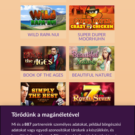
WILD RAPA NUI
SUPER DUPER
MOORHUHN
BOOK OF THE AGES
BEAUTIFUL NATURE
SIMPLY THE BEST
ROYAL SEVEN
Törődünk a magánéletével
Mi és a
887
partnereink személyes adatokat, például böngészési
adatokat vagy egyedi azonosítókat tárolunk a készülékén, és