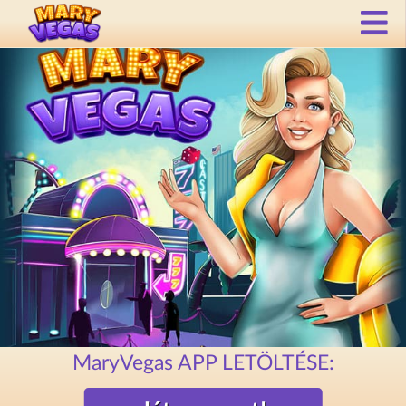
MaryVegas APP LETÖLTÉSE: