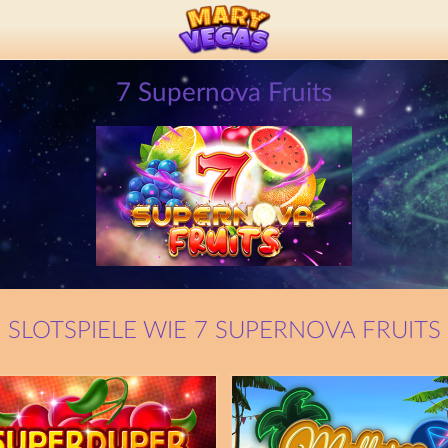
7 Supernova Fruits
SLOTSPIELE WIE 7 SUPERNOVA FRUITS