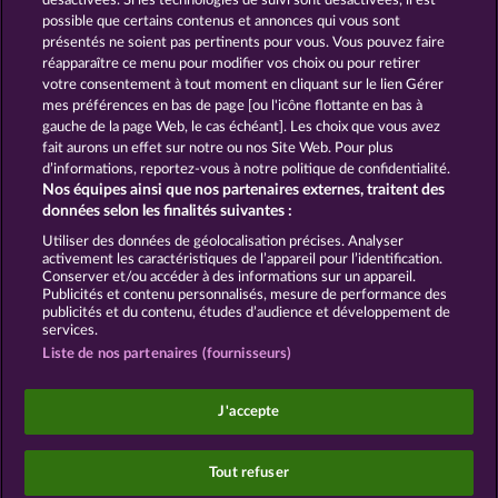
désactivées. Si les technologies de suivi sont désactivées, il est
possible que certains contenus et annonces qui vous sont
Snegurochka
Hallow Reels
présentés ne soient pas pertinents pour vous. Vous pouvez faire
réapparaître ce menu pour modifier vos choix ou pour retirer
votre consentement à tout moment en cliquant sur le lien Gérer
mes préférences en bas de page [ou l'icône flottante en bas à
CGU
Charte de confidentialité
gauche de la page Web, le cas échéant]. Les choix que vous avez
fait aurons un effet sur notre ou nos Site Web. Pour plus
Mentions légales
Société
FAQ
d’informations, reportez-vous à notre politique de confidentialité.
Nos équipes ainsi que nos partenaires externes, traitent des
Programme d'affiliation
Facebook
données selon les finalités suivantes :
Utiliser des données de géolocalisation précises. Analyser
Envoyer la demande de rétractation
activement les caractéristiques de l’appareil pour l’identification.
Conserver et/ou accéder à des informations sur un appareil.
Publicités et contenu personnalisés, mesure de performance des
publicités et du contenu, études d’audience et développement de
services.
Liste de nos partenaires (fournisseurs)
Les jeux de casino sociaux sont prévus uniquement
à des fins de divertissement et n'ont absolument
J'accepte
aucune influence sur vos résultats possibles lors de
jeux avec de l'argent réel.
©2026 Whow Games GmbH
Tout refuser