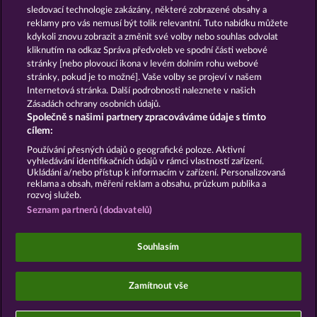
Hallow Reels
Snegurochka
sledovací technologie zakázány, některé zobrazené obsahy a
reklamy pro vás nemusí být tolik relevantní. Tuto nabídku můžete
kdykoli znovu zobrazit a změnit své volby nebo souhlas odvolat
kliknutím na odkaz Správa předvoleb ve spodní části webové
Podmínky
Prohlášení o ochraně údajů
stránky [nebo plovoucí ikona v levém dolním rohu webové
stránky, pokud je to možné]. Vaše volby se projeví v našem
Kontakt
Společnost
Časté dotazy
Internetová stránka. Další podrobnosti naleznete v našich
Zásadách ochrany osobních údajů.
Společně s našimi partnery zpracováváme údaje s tímto
Partnerský program
Facebook
cílem:
Podat Žádost o Odstoupení
Používání přesných údajů o geografické poloze. Aktivní
vyhledávání identifikačních údajů v rámci vlastností zařízení.
Ukládání a/nebo přístup k informacím v zařízení. Personalizovaná
reklama a obsah, měření reklam a obsahu, průzkum publika a
rozvoj služeb.
Seznam partnerů (dodavatelů)
Sociální kasinové hry jsou určeny výhradně k
zábavním účelům a nemají vůbec žádný vliv na
Souhlasím
možné budoucí úspěchy v oblasti hazardu se
skutečnými penězi.
©2026 Whow Games GmbH
Zamítnout vše