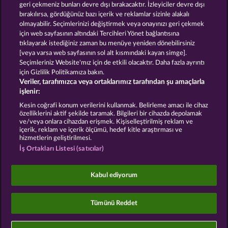
geri çekmeniz bunları devre dışı bırakacaktır. İzleyiciler devre dışı
GOLDEN EI OF
FOREVER
bırakılırsa, gördüğünüz bazı içerik ve reklamlar sizinle alakalı
MOORHUHN
DIAMONDS
olmayabilir. Seçimlerinizi değiştirmek veya onayınızı geri çekmek
Bütün oyunları göster
için web sayfasının altındaki Tercihleri Yönet bağlantısına
tıklayarak istediğiniz zaman bu menüye yeniden dönebilirsiniz
[veya varsa web sayfasının sol alt kısmındaki kayan simge].
Hüküm ve Koşullar
Gizlilik Beyanı
Künye
Seçimleriniz Website'mız için de etkili olacaktır. Daha fazla ayrıntı
için Gizlilik Politikamıza bakın.
Veriler, tarafımızca veya ortaklarımız tarafından şu amaçlarla
Şirket
SSS
Ortaklık programı
Facebook
işlenir:
İptal talebini gönder
Kesin coğrafi konum verilerini kullanmak. Belirleme amacı ile cihaz
özelliklerini aktif şekilde taramak. Bilgileri bir cihazda depolamak
ve/veya onlara cihazdan erişmek. Kişiselleştirilmiş reklam ve
içerik, reklam ve içerik ölçümü, hedef kitle araştırması ve
hizmetlerin geliştirilmesi.
İş Ortakları Listesi (satıcılar)
Sosyal casino oyunları sadece eğlence amaçlıdır ve
gerçek parayla oynanan kumar oyunlarında
Kabul ediyorum
gelecekte elde edilebilecek olası başarılar üzerinde
kesinlikle hiçbir etkisi yoktur.
©2026 Whow Games GmbH
Tümünü Reddet