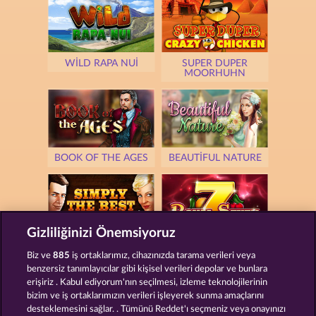
WILD RAPA NUI
SUPER DUPER
MOORHUHN
BOOK OF THE AGES
BEAUTIFUL NATURE
Gizliliğinizi Önemsiyoruz
SIMPLY THE BEST
ROYAL SEVEN
Biz ve
885
iş ortaklarımız, cihazınızda tarama verileri veya
benzersiz tanımlayıcılar gibi kişisel verileri depolar ve bunlara
erişiriz . Kabul ediyorum'nın seçilmesi, izleme teknolojilerinin
bizim ve iş ortaklarımızın verileri işleyerek sunma amaçlarını
desteklemesini sağlar. . Tümünü Reddet'ı seçmeniz veya onayınızı