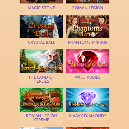
MAGIC STONE
ROMAN LEGION
CRYSTAL BALL
PHANTOMS MIRROR
THE LAND OF
WILD RUBIES
HEROES
ROMAN LEGION
MAAAX DIAMONDS
XTREME