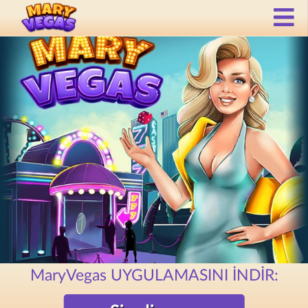
MaryVegas UYGULAMASINI İNDİR: