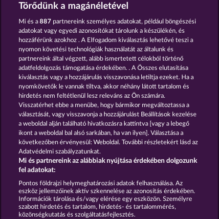
Medusa's Lair
Poseidon's Rising
Törődünk a magánéletével
Mi és a
887
partnereink személyes adatokat, például böngészési
adatokat vagy egyedi azonosítókat tárolunk a készülékén, és
hozzáférünk azokhoz . A Elfogadom kiválasztás lehetővé teszi a
nyomon követési technológiák használatát az általunk és
partnereink által végzett, alább ismertetett célokból történő
adatfeldolgozás támogatása érdekében. . A Összes elutasítása
The Guardian God: Heimdall's Horn
Demi Gods IV - The Golden Era
kiválasztás vagy a hozzájárulás visszavonása letiltja ezeket. Ha a
nyomkövetők le vannak tiltva, akkor néhány látott tartalom és
hirdetés nem feltétlenül lesz releváns az Ön számára.
Visszatérhet ebbe a menübe, hogy bármikor megváltoztassa a
Részvételi feltételek
választását, vagy visszavonja a hozzájárulást Beállítások kezelése
a weboldal alján található hivatkozásra kattintva [vagy a lebegő
Adatkezelési tájékoztató
Impresszum
ikont a weboldal bal alsó sarkában, ha van ilyen]. Választása a
következőben érvényesül: Weboldal. További részletekért lásd az
Adatvédelmi szabályzatunkat.
A cég
GYIK
Partnerprogram
Facebook
Mi és partnereink az alábbiak nyújtása érdekében dolgozunk
fel adatokat:
Visszavonási kérelem benyújtása
Pontos földrajzi helymeghatározási adatok felhasználása. Az
eszköz jellemzőinek aktív szkennelése az azonosítás érdekében.
Információk tárolása és/vagy elérése egy eszközön. Személyre
szabott hirdetés és tartalom, hirdetés- és tartalommérés,
közönségkutatás és szolgáltatásfejlesztés.