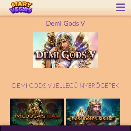
Demi Gods V
DEMI GODS V JELLEGŰ NYERŐGÉPEK