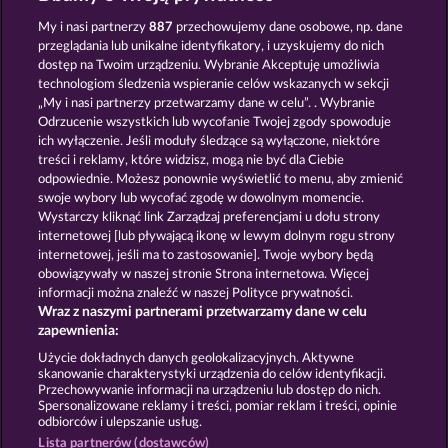
The Land of Heroes
Magic Stone
My i nasi partnerzy
887
przechowujemy dane osobowe, np. dane
przeglądania lub unikalne identyfikatory, i uzyskujemy do nich
dostęp na Twoim urządzeniu. Wybranie Akceptuję umożliwia
technologiom śledzenia wspieranie celów wskazanych w sekcji
„My i nasi partnerzy przetwarzamy dane w celu”. . Wybranie
Odrzucenie wszystkich lub wycofanie Twojej zgody spowoduje
ich wyłączenie. Jeśli moduły śledzące są wyłączone, niektóre
Mighty Dragon
Valkyries - The Nibelung Legends
treści i reklamy, które widzisz, mogą nie być dla Ciebie
odpowiednie. Możesz ponownie wyświetlić to menu, aby zmienić
swoje wybory lub wycofać zgodę w dowolnym momencie.
Wystarczy kliknąć link Zarządzaj preferencjami u dołu strony
Zasady i warunki
Polityka prywatności
internetowej [lub pływającą ikonę w lewym dolnym rogu strony
internetowej, jeśli ma to zastosowanie]. Twoje wybory będą
Nota prawna
Firma
FAQ
obowiązywały w naszej stronie Strona internetowa. Więcej
informacji można znaleźć w naszej Polityce prywatności.
Wraz z naszymi partnerami przetwarzamy dane w celu
Program partnerski
Facebook
zapewnienia:
Prześlij wniosek o wypłatę
Użycie dokładnych danych geolokalizacyjnych. Aktywne
skanowanie charakterystyki urządzenia do celów identyfikacji.
Przechowywanie informacji na urządzeniu lub dostęp do nich.
Spersonalizowane reklamy i treści, pomiar reklam i treści, opinie
odbiorców i ulepszanie usług.
Lista partnerów (dostawców)