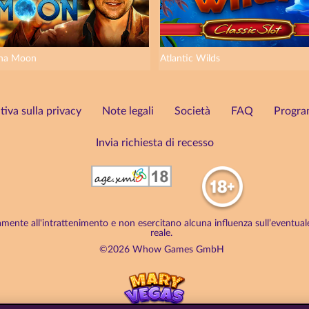
na Moon
Atlantic Wilds
tiva sulla privacy
Note legali
Società
FAQ
Program
Invia richiesta di recesso
vamente all'intrattenimento e non esercitano alcuna influenza sull’eventual
reale.
©2026 Whow Games GmbH