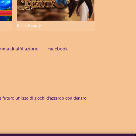
Black Beauty
ma di affiliazione
Facebook
e futuro utilizzo di giochi d'azzardo con denaro