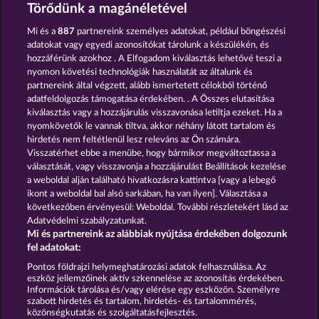
Juicy Jester
Mighty 40
Törődünk a magánéletével
Mi és a
887
partnereink személyes adatokat, például böngészési
adatokat vagy egyedi azonosítókat tárolunk a készülékén, és
hozzáférünk azokhoz . A Elfogadom kiválasztás lehetővé teszi a
nyomon követési technológiák használatát az általunk és
partnereink által végzett, alább ismertetett célokból történő
adatfeldolgozás támogatása érdekében. . A Összes elutasítása
Total Eclipse
Explodiac RHFP
kiválasztás vagy a hozzájárulás visszavonása letiltja ezeket. Ha a
nyomkövetők le vannak tiltva, akkor néhány látott tartalom és
hirdetés nem feltétlenül lesz releváns az Ön számára.
Visszatérhet ebbe a menübe, hogy bármikor megváltoztassa a
Részvételi feltételek
választását, vagy visszavonja a hozzájárulást Beállítások kezelése
a weboldal alján található hivatkozásra kattintva [vagy a lebegő
Adatkezelési tájékoztató
Impresszum
ikont a weboldal bal alsó sarkában, ha van ilyen]. Választása a
következőben érvényesül: Weboldal. További részletekért lásd az
Adatvédelmi szabályzatunkat.
A cég
GYIK
Partnerprogram
Facebook
Mi és partnereink az alábbiak nyújtása érdekében dolgozunk
fel adatokat:
Visszavonási kérelem benyújtása
Pontos földrajzi helymeghatározási adatok felhasználása. Az
eszköz jellemzőinek aktív szkennelése az azonosítás érdekében.
Információk tárolása és/vagy elérése egy eszközön. Személyre
szabott hirdetés és tartalom, hirdetés- és tartalommérés,
közönségkutatás és szolgáltatásfejlesztés.