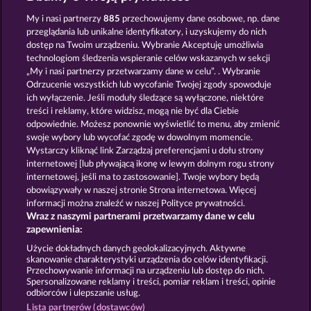
Cleopatra's Crown
Jack Potter and the Book of Teos
My i nasi partnerzy
885
przechowujemy dane osobowe, np. dane
przeglądania lub unikalne identyfikatory, i uzyskujemy do nich
dostęp na Twoim urządzeniu. Wybranie Akceptuję umożliwia
technologiom śledzenia wspieranie celów wskazanych w sekcji
„My i nasi partnerzy przetwarzamy dane w celu”. . Wybranie
Odrzucenie wszystkich lub wycofanie Twojej zgody spowoduje
ich wyłączenie. Jeśli moduły śledzące są wyłączone, niektóre
Pharaos Riches
Jack Potter & the Book of Dynasties 6
treści i reklamy, które widzisz, mogą nie być dla Ciebie
odpowiednie. Możesz ponownie wyświetlić to menu, aby zmienić
swoje wybory lub wycofać zgodę w dowolnym momencie.
Wystarczy kliknąć link Zarządzaj preferencjami u dołu strony
Zasady i warunki
Polityka prywatności
internetowej [lub pływającą ikonę w lewym dolnym rogu strony
internetowej, jeśli ma to zastosowanie]. Twoje wybory będą
Nota prawna
Firma
FAQ
obowiązywały w naszej stronie Strona internetowa. Więcej
informacji można znaleźć w naszej Polityce prywatności.
Wraz z naszymi partnerami przetwarzamy dane w celu
Program partnerski
Facebook
zapewnienia:
Prześlij wniosek o wypłatę
Użycie dokładnych danych geolokalizacyjnych. Aktywne
skanowanie charakterystyki urządzenia do celów identyfikacji.
Przechowywanie informacji na urządzeniu lub dostęp do nich.
Spersonalizowane reklamy i treści, pomiar reklam i treści, opinie
odbiorców i ulepszanie usług.
Lista partnerów (dostawców)