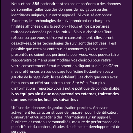
Nous et nos
885
partenaires stockons et accédons à des données
Black Beauty
Wild Rapa Nui
personnelles, telles que des données de navigation ou des
identifiants uniques, sur votre appareil . Si vous sélectionnez
J'accepte, les technologies de suivi prendront en charge les
finalités affichées dans la section « Nous et nos partenaires
traitons des données pour fournir ». . Si vous choisissez Tout
refuser ou que vous retirez votre consentement, elles seront
désactivées. Si les technologies de suivi sont désactivées, il est
possible que certains contenus et annonces qui vous sont
Night Wolves
Atlantic Wilds
présentés ne soient pas pertinents pour vous. Vous pouvez faire
réapparaître ce menu pour modifier vos choix ou pour retirer
votre consentement à tout moment en cliquant sur le lien Gérer
mes préférences en bas de page [ou l'icône flottante en bas à
CGU
Charte de confidentialité
gauche de la page Web, le cas échéant]. Les choix que vous avez
fait aurons un effet sur notre ou nos Site Web. Pour plus
Mentions légales
Société
FAQ
d’informations, reportez-vous à notre politique de confidentialité.
Nos équipes ainsi que nos partenaires externes, traitent des
Programme d'affiliation
Facebook
données selon les finalités suivantes :
Utiliser des données de géolocalisation précises. Analyser
Envoyer la demande de rétractation
activement les caractéristiques de l’appareil pour l’identification.
Conserver et/ou accéder à des informations sur un appareil.
Publicités et contenu personnalisés, mesure de performance des
publicités et du contenu, études d’audience et développement de
services.