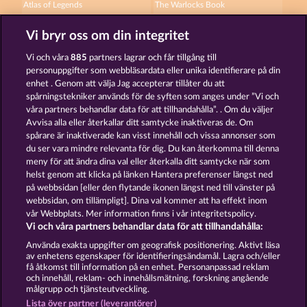
Atlas of Legends
The Warlocks Book
Vi bryr oss om din integritet
Vi och våra
885
partners lagrar och får tillgång till
personuppgifter som webbläsardata eller unika identifierare på din
enhet . Genom att välja Jag accepterar tillåter du att
spårningstekniker används för de syften som anges under ”Vi och
The black Book of Pirates
Jack Potter and the Book of Teos
våra partners behandlar data för att tillhandahålla”. . Om du väljer
Avvisa alla eller återkallar ditt samtycke inaktiveras de. Om
spårare är inaktiverade kan visst innehåll och vissa annonser som
du ser vara mindre relevanta för dig. Du kan återkomma till denna
Användarvillkor
Sekretesspolicy
Avtryck
meny för att ändra dina val eller återkalla ditt samtycke när som
helst genom att klicka på länken Hantera preferenser längst ned
Om Företaget
FAQ
Partnerprogram
på webbsidan [eller den flytande ikonen längst ned till vänster på
webbsidan, om tillämpligt]. Dina val kommer att ha effekt inom
Facebook
vår Webbplats. Mer information finns i vår integritetspolicy.
Vi och våra partners behandlar data för att tillhandahålla:
Skicka in en begäran om att ångra köpet
Använda exakta uppgifter om geografisk positionering. Aktivt läsa
av enhetens egenskaper för identifieringsändamål. Lagra och/eller
få åtkomst till information på en enhet. Personanpassad reklam
och innehåll, reklam- och innehållsmätning, forskning angående
målgrupp och tjänsteutveckling.
Lista över partner (leverantörer)