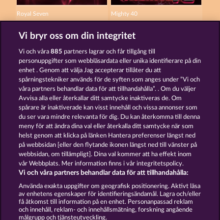
Royal Seven
Mighty 40
Vi bryr oss om din integritet
Vi och våra
885
partners lagrar och får tillgång till
personuppgifter som webbläsardata eller unika identifierare på din
enhet . Genom att välja Jag accepterar tillåter du att
spårningstekniker används för de syften som anges under ”Vi och
Sticky Diamonds
7 Supernova Fruits New Limits
våra partners behandlar data för att tillhandahålla”. . Om du väljer
Avvisa alla eller återkallar ditt samtycke inaktiveras de. Om
spårare är inaktiverade kan visst innehåll och vissa annonser som
du ser vara mindre relevanta för dig. Du kan återkomma till denna
Användarvillkor
Sekretesspolicy
Avtryck
meny för att ändra dina val eller återkalla ditt samtycke när som
helst genom att klicka på länken Hantera preferenser längst ned
Om Företaget
FAQ
Partnerprogram
på webbsidan [eller den flytande ikonen längst ned till vänster på
webbsidan, om tillämpligt]. Dina val kommer att ha effekt inom
Facebook
vår Webbplats. Mer information finns i vår integritetspolicy.
Vi och våra partners behandlar data för att tillhandahålla:
Skicka in en begäran om att ångra köpet
Använda exakta uppgifter om geografisk positionering. Aktivt läsa
av enhetens egenskaper för identifieringsändamål. Lagra och/eller
få åtkomst till information på en enhet. Personanpassad reklam
och innehåll, reklam- och innehållsmätning, forskning angående
målgrupp och tjänsteutveckling.