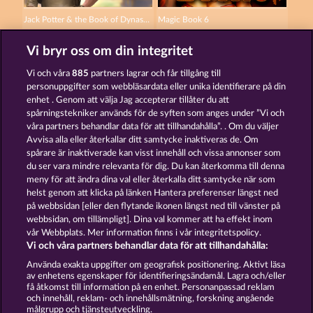
Jack Potter & the Book of Dynasties 6
Magic Book 6
Vi bryr oss om din integritet
Vi och våra
885
partners lagrar och får tillgång till
personuppgifter som webbläsardata eller unika identifierare på din
enhet . Genom att välja Jag accepterar tillåter du att
spårningstekniker används för de syften som anges under ”Vi och
Atlas of Legends
Jack Potter and the Book of Dynasties
våra partners behandlar data för att tillhandahålla”. . Om du väljer
Avvisa alla eller återkallar ditt samtycke inaktiveras de. Om
spårare är inaktiverade kan visst innehåll och vissa annonser som
du ser vara mindre relevanta för dig. Du kan återkomma till denna
Användarvillkor
Sekretesspolicy
Avtryck
meny för att ändra dina val eller återkalla ditt samtycke när som
helst genom att klicka på länken Hantera preferenser längst ned
Om Företaget
FAQ
Partnerprogram
på webbsidan [eller den flytande ikonen längst ned till vänster på
webbsidan, om tillämpligt]. Dina val kommer att ha effekt inom
Facebook
vår Webbplats. Mer information finns i vår integritetspolicy.
Vi och våra partners behandlar data för att tillhandahålla:
Skicka in en begäran om att ångra köpet
Använda exakta uppgifter om geografisk positionering. Aktivt läsa
av enhetens egenskaper för identifieringsändamål. Lagra och/eller
få åtkomst till information på en enhet. Personanpassad reklam
och innehåll, reklam- och innehållsmätning, forskning angående
målgrupp och tjänsteutveckling.