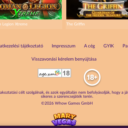
 Legion Xtreme
The Griffin
atkezelési tájékoztató
Impresszum
A cég
GYIK
Pa
Visszavonási kérelem benyújtása
akoztatási célt szolgálnak, és azok egyáltalán nem befolyásolják, hogy a j
sikeres a szerencsejáték terén.
©2026 Whow Games GmbH