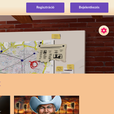
Regisztráció
Bejelentkezés
K