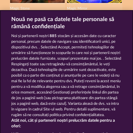
Magic Stone
Magic Mirror
Nouă ne pasă ca datele tale personale să
rămână confidențiale
Noi și partenerii noștri
885
stocăm și accesăm date cu caracter
personal, precum datele de navigare sau identificatorii unici, pe
dispozitivul dvs. . Selectând Accept, permiteți tehnologiilor de
Gates Of Ishtar
The Land of Heroes
urmărire să funcționeze în scopurile în care noi și partenerii noștri
prelucrăm datele furnizate, scopuri prezentate mai jos. . Selectând
Respingeți toate sau retragându-vă consimțământul, le veți
dezactiva. Dacă tehnologiile de urmărire sunt dezactivate, este
Termeni și condiții
posibil ca o parte din conținut și anunțurile pe care le vedeți să nu
mai fie la fel de relevante pentru dvs. Puteți reveni la acest meniu
Declarație de confidențialitate
pentru a vă modifica alegerea sau a vă retrage consimțământul, în
orice moment, accesând Gestionați preferințele linkul din partea
de jos a paginii web [sau pictograma plutitoare din partea stângă
Asistență tehnică
Firmă
jos a paginii web, dacă este cazul]. Varianta aleasă de dvs. va intra
în vigoare în cadrul Site-ul web. Pentru detalii suplimentare, vă
Întrebări frecvente
Program de afiliere
rugăm să ne consultați politica privind confidențialitatea.
Atât noi, cât și partenerii noștri prelucrăm datele pentru a
Facebook
oferi: