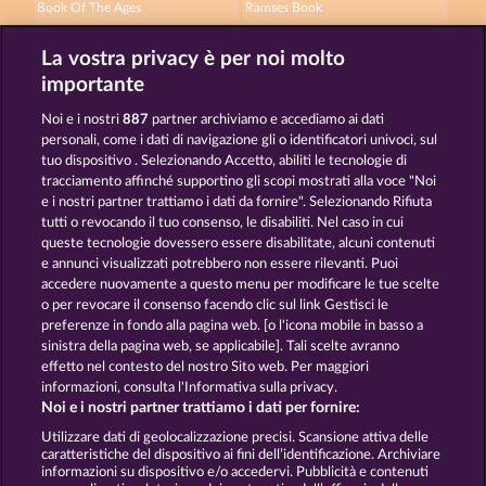
Book Of The Ages
Ramses Book
La vostra privacy è per noi molto
importante
Noi e i nostri
887
partner archiviamo e accediamo ai dati
personali, come i dati di navigazione gli o identificatori univoci, sul
tuo dispositivo . Selezionando Accetto, abiliti le tecnologie di
The Warlocks Book
Jack Potter & the Book of Dynasties 6
tracciamento affinché supportino gli scopi mostrati alla voce "Noi
e i nostri partner trattiamo i dati da fornire". Selezionando Rifiuta
tutti o revocando il tuo consenso, le disabiliti. Nel caso in cui
Termini e condizioni
queste tecnologie dovessero essere disabilitate, alcuni contenuti
e annunci visualizzati potrebbero non essere rilevanti. Puoi
accedere nuovamente a questo menu per modificare le tue scelte
Informativa sulla privacy
Note legali
o per revocare il consenso facendo clic sul link Gestisci le
preferenze in fondo alla pagina web. [o l'icona mobile in basso a
Società
FAQ
Programma di affiliazione
sinistra della pagina web, se applicabile]. Tali scelte avranno
effetto nel contesto del nostro Sito web. Per maggiori
Facebook
informazioni, consulta l'Informativa sulla privacy.
Noi e i nostri partner trattiamo i dati per fornire:
Invia richiesta di recesso
Utilizzare dati di geolocalizzazione precisi. Scansione attiva delle
caratteristiche del dispositivo ai fini dell’identificazione. Archiviare
informazioni su dispositivo e/o accedervi. Pubblicità e contenuti