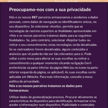
40 Sevens
Fancy Fruits RoAR
Preocupamo-nos com a sua privacidade
Nós e os nossos
887
parceiros armazenamos e acedemos a dados
pessoais, como dados de navegação ou identificadores únicos, no
seu dispositivo. Se selecionar «Aceito», permite que as
tecnologias de rastreio suportem as finalidades apresentadas em
«Nós e os nossos parceiros tratamos dados para as seguintes
Maaax Diamonds
Frooty Troupe Sun Splash
finalidades». Se, pelo contrário, selecionar «Rejeitar tudo» ou
retirar o seu consentimento, estas tecnologias serão desativadas.
Se os rastreadores forem desativados, alguns conteúdos e
Termos e Condições
anúncios que vê poderão não ser tão relevantes para si. Pode
voltar a este menu para alterar as suas escolhas ou retirar o
consentimento a qualquer momento clicando na ligação Gerir
Declaração de Privacidade
Marca
preferências na parte inferior da página Web (ou no ícone na parte
inferior esquerda da página, se aplicável). As suas escolhas serão
Empresa
Perguntas frequentes
aplicadas em Website. Para mais informação, consulte a nossa
política de privacidade.
Nós e os nossos parceiros tratamos os dados para
Programa de parceiros afiliados
Facebook
fornecermos:
Enviar pedido de rescisão
Utilizar dados de geolocalização precisos. Procurar ativamente as
características do dispositivo para identificação. Armazenar e/ou
aceder a informações num dispositivo. Publicidade e conteúdos