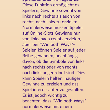
Diese Funktion ermöglicht es
Spielern, Gewinne sowohl von
links nach rechts als auch von
rechts nach links zu erzielen.
Normalerweise müssen Spieler
auf Online-Slots Gewinne nur
von links nach rechts erzielen,
aber bei "Win both Ways"-
Spielen können Spieler auf jeder
Reihe gewinnen, unabhängig
davon, ob die Symbole von links
nach rechts oder von rechts
nach links angeordnet sind. Dies
kann Spielern helfen, häufiger
Gewinne zu erzielen und das
Spiel interessanter zu gestalten.
Es ist jedoch wichtig zu
beachten, dass "Win both Ways"
normalerweise mit einem