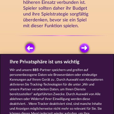
höheren Einsatz verbunden ist.
Spieler sollten daher ihr Budget
und ihre Spielstrategie sorgfältig
überdenken, bevor sie ein Spiel
mit dieser Funktion spielen.
Ihre Privatsphäre ist uns wichtig
KOSTENLOS SPIELEN
Wir und unsere
885
-Partner speichern und greifen auf
personenbezogene Daten wie Browserdaten oder eindeutige
Kennungen auf Ihrem Gerät zu . Durch Auswahl von Akzeptieren
aktivieren Sie Tracking-Technologien für die unter „Wir und
unsere Partner verarbeiten Daten, um Ihnen Dienste
bereitzustellen“ aufgeführten Zwecke. Durch Auswahl von Alle
ablehnen oder Widerruf Ihrer Einwilligung werden diese
Gates of Persia
Mighty Dragon
deaktiviert. . Wenn Tracker deaktiviert sind, sind manche Inhalte
und Anzeigen möglicherweise nicht mehr so ​​relevant für Sie. Sie
können dieses Menü jederzeit wieder aufrufen, um Ihre