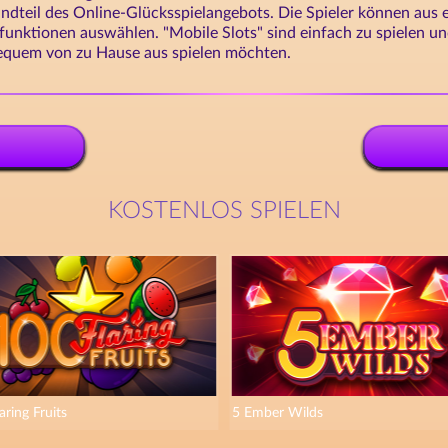
ndteil des Online-Glücksspielangebots. Die Spieler können aus e
ktionen auswählen. "Mobile Slots" sind einfach zu spielen und b
bequem von zu Hause aus spielen möchten.
KOSTENLOS SPIELEN
aring Fruits
5 Ember Wilds