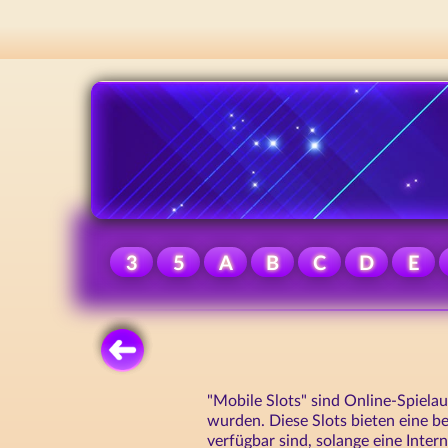
3
5
A
B
C
D
E
"Mobile Slots" sind Online-Spiela
wurden. Diese Slots bieten eine be
verfügbar sind, solange eine Inte