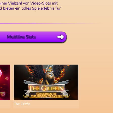
iner Vielzahl von Video-Slots mit
ieten ein tolles Spielerlebnis für
Multiline Slots
The Griffin