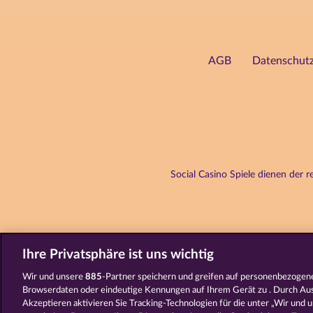
AGB
Datenschut
Social Casino Spiele dienen der r
Ihre Privatsphäre ist uns wichtig
Wir und unsere
885
-Partner speichern und greifen auf personenbezogen
Browserdaten oder eindeutige Kennungen auf Ihrem Gerät zu . Durch Au
Akzeptieren aktivieren Sie Tracking-Technologien für die unter „Wir und 