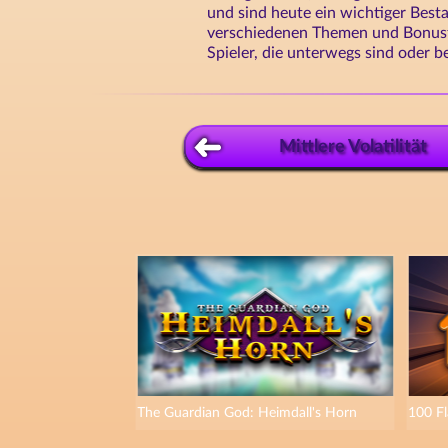
und sind heute ein wichtiger Besta
verschiedenen Themen und Bonusfun
Spieler, die unterwegs sind oder 
Mittlere Volatilität
The Guardian God: Heimdall's Horn
100 Fl