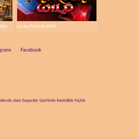
ties
Lucky Pharaoh Wild
gramı
Facebook
cek olası başarılar üzerinde kesinlikle hiçbir