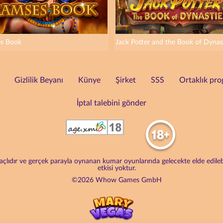
s Book
Jack Potter and the Book of Dynas
Gizlilik Beyanı
Künye
Şirket
SSS
Ortaklık pro
İptal talebini gönder
lıdır ve gerçek parayla oynanan kumar oyunlarında gelecekte elde edilebile
etkisi yoktur.
©2026 Whow Games GmbH