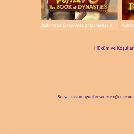
Jack Potter & the Book of Dynasties 6
Ramse
Hüküm ve Koşullar
Sosyal casino oyunları sadece eğlence amaç