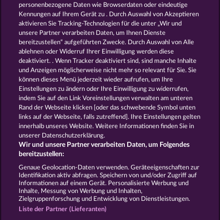
Poseidon's Rising
The Guardian God: Heimdall's Horn
personenbezogene Daten wie Browserdaten oder eindeutige
Kennungen auf Ihrem Gerät zu . Durch Auswahl von Akzeptieren
aktivieren Sie Tracking-Technologien für die unter „Wir und
unsere Partner verarbeiten Daten, um Ihnen Dienste
bereitzustellen“ aufgeführten Zwecke. Durch Auswahl von Alle
ablehnen oder Widerruf Ihrer Einwilligung werden diese
deaktiviert. . Wenn Tracker deaktiviert sind, sind manche Inhalte
und Anzeigen möglicherweise nicht mehr so ​​relevant für Sie. Sie
Gates Of Ishtar
Demi Gods IV - The Golden Era
können dieses Menü jederzeit wieder aufrufen, um Ihre
Einstellungen zu ändern oder Ihre Einwilligung zu widerrufen,
indem Sie auf den Link Voreinstellungen verwalten am unteren
Rand der Webseite klicken [oder das schwebende Symbol unten
AGB
Datenschutz
Impressum
links auf der Webseite, falls zutreffend]. Ihre Einstellungen gelten
innerhalb unseres Website. Weitere Informationen finden Sie in
Unternehmensseite
FAQ
unserer Datenschutzerklärung.
Wir und unsere Partner verarbeiten Daten, um Folgendes
Affiliate-Programm
Facebook
bereitzustellen:
Genaue Geolocation-Daten verwenden. Geräteeigenschaften zur
Widerruf einreichen
Identifikation aktiv abfragen. Speichern von und/oder Zugriff auf
Informationen auf einem Gerät. Personalisierte Werbung und
Inhalte, Messung von Werbung und Inhalten,
Zielgruppenforschung und Entwicklung von Dienstleistungen.
Liste der Partner (Lieferanten)