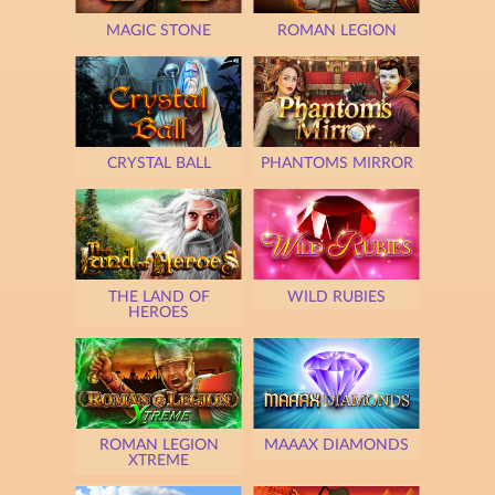
MAGIC STONE
ROMAN LEGION
CRYSTAL BALL
PHANTOMS MIRROR
THE LAND OF
WILD RUBIES
HEROES
ROMAN LEGION
MAAAX DIAMONDS
XTREME