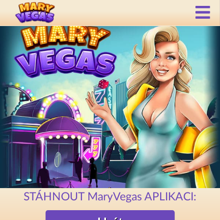
STÁHNOUT MaryVegas APLIKACI: