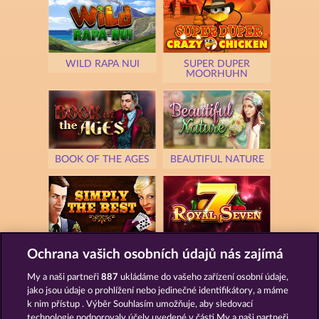
WILD RAPA NUI
SUPER DUPER
MOORHUHN
BOOK OF THE AGES
BEAUTIFUL NATURE
SIMPLY THE BEST
ROYAL SEVEN
Ochrana vašich osobních údajů nás zajímá
My a naši partneři
887
ukládáme do vašeho zařízení osobní údaje,
jako jsou údaje o prohlížení nebo jedinečné identifikátory, a máme
k nim přístup . Výběr Souhlasím umožňuje, aby sledovací
technologie podporovaly účely uvedené v části My a naši partneři