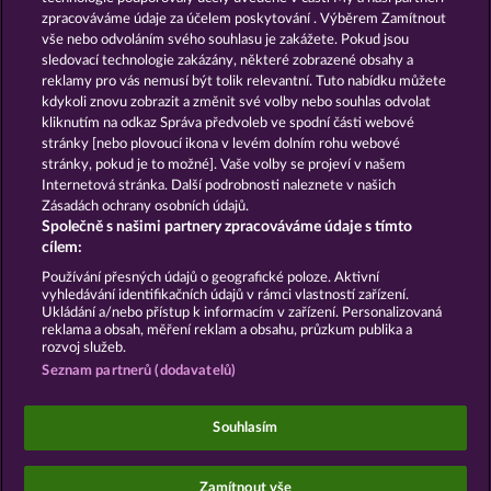
GOLDEN EI OF
FOREVER
zpracováváme údaje za účelem poskytování . Výběrem Zamítnout
MOORHUHN
DIAMONDS
vše nebo odvoláním svého souhlasu je zakážete. Pokud jsou
sledovací technologie zakázány, některé zobrazené obsahy a
Zobrazit všechny hry
reklamy pro vás nemusí být tolik relevantní. Tuto nabídku můžete
kdykoli znovu zobrazit a změnit své volby nebo souhlas odvolat
kliknutím na odkaz Správa předvoleb ve spodní části webové
Podmínky
Prohlášení o ochraně údajů
stránky [nebo plovoucí ikona v levém dolním rohu webové
stránky, pokud je to možné]. Vaše volby se projeví v našem
Kontakt
Společnost
Časté dotazy
Internetová stránka. Další podrobnosti naleznete v našich
Zásadách ochrany osobních údajů.
Společně s našimi partnery zpracováváme údaje s tímto
Partnerský program
Facebook
cílem:
Podat Žádost o Odstoupení
Používání přesných údajů o geografické poloze. Aktivní
vyhledávání identifikačních údajů v rámci vlastností zařízení.
Ukládání a/nebo přístup k informacím v zařízení. Personalizovaná
reklama a obsah, měření reklam a obsahu, průzkum publika a
rozvoj služeb.
Seznam partnerů (dodavatelů)
Sociální kasinové hry jsou určeny výhradně k
zábavním účelům a nemají vůbec žádný vliv na
Souhlasím
možné budoucí úspěchy v oblasti hazardu se
skutečnými penězi.
©2026 Whow Games GmbH
Zamítnout vše