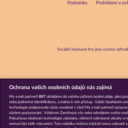
Podmínky
Prohlášení o oc
Sociální kasinové hry jsou určeny výhr
Ochrana vašich osobních údajů nás zajímá
My a naši partneři
887
ukládáme do vašeho zařízení osobní údaje, jako jsou
nebo jedinečné identifikátory, a máme k nim přístup . Výběr Souhlasím um
technologie podporovaly účely uvedené v části My a naši partneři zpraco
účelem poskytování . Výběrem Zamítnout vše nebo odvoláním svého souhl
Pokud jsou sledovací technologie zakázány, některé zobrazené obsahy a r
nemusí být tolik relevantní. Tuto nabídku můžete kdykoli znovu zobrazit 