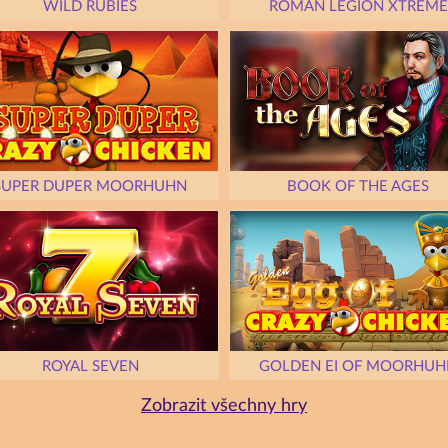
WILD RUBIES
ROMAN LEGION XTREME
SUPER DUPER MOORHUHN
BOOK OF THE AGES
ROYAL SEVEN
GOLDEN EI OF MOORHUH
Zobrazit všechny hry