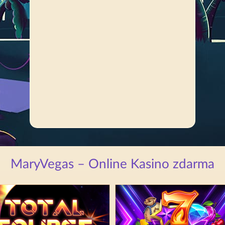
MaryVegas – Online Kasino zdarma