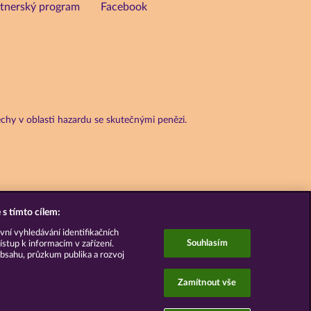
tnerský program
Facebook
chy v oblasti hazardu se skutečnými penězi.
s tímto cílem:
vní vyhledávání identifikačních
Souhlasím
ístup k informacím v zařízení.
bsahu, průzkum publika a rozvoj
Zamítnout vše