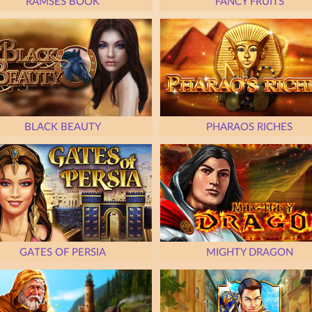
RAMSES BOOK
FANCY FRUITS
BLACK BEAUTY
PHARAOS RICHES
GATES OF PERSIA
MIGHTY DRAGON