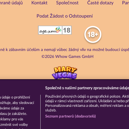
hraně údajů
Kontakt
Společnost
Časté dotazy
Par
Podat Žádost o Odstoupení
adně k zábavním účelům a nemají vůbec žádný vliv na možné budoucí úspě
©2026 Whow Games GmbH
Společně s našimi partnery zpracováváme údaje 
Používání přesných údajů o geografické poloze. Akti
 údaje o prohlížení
údajů v rámci vlastností zařízení. Ukládání a/nebo př
ožňuje, aby sledovací
Personalizovaná reklama a obsah, měření reklam a o
váváme údaje za
služeb.
asu je zakážete.
Seznam partnerů (dodavatelů)
eklamy pro vás
a změnit své volby